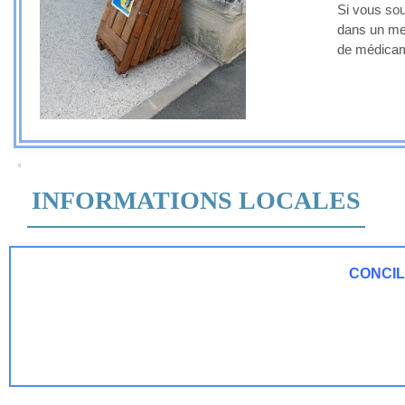
Si vous sou
dans un meu
de médicame
INFORMATIONS LOCALES
C
ONCIL