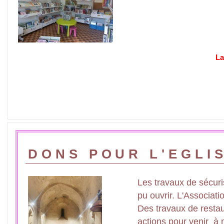
La
DONS POUR L'EGLIS
Les travaux de sécuris
pu ouvrir. L'Associat
Des travaux de restaur
actions pour venir à