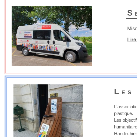
S
Mise
Lire
Les
L'associat
plastique.
Les objectif
humanitaire
Handi-chie