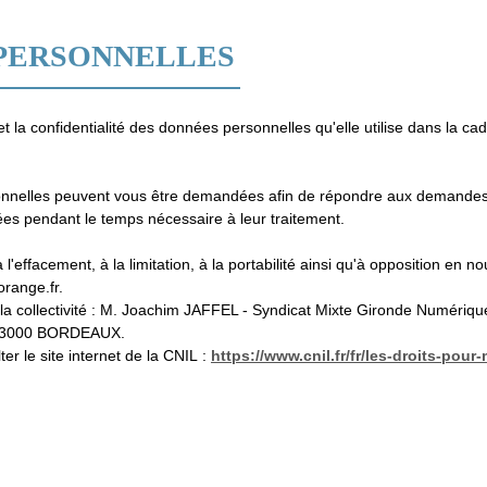
 PERSONNELLES
t la confidentialité des données personnelles qu'elle utilise dans la ca
personnelles peuvent vous être demandées afin de répondre aux demande
ées pendant le temps nécessaire à leur traitement.
l'effacement, à la limitation, à la portabilité ainsi qu'à opposition en n
orange.fr.
la collectivité : M. Joachim JAFFEL - Syndicat Mixte Gironde Numériqu
- 33000 BORDEAUX.
er le site internet de la CNIL :
https://www.cnil.fr/fr/les-droits-pour-